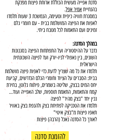
סדנת אפייה מעשית הכוללת ארוחת פיצות מפנקת
בהנחיית
אמיר אפל
.
במסגרת חוויה כיפית וטעימה, הנמשכת 3 שעות תלמדו
לאפות את הפיצה המושלמת בבית - עם חומרי גלם
זמינים ועם התאמות לכל מטבח ביתי.
במהלך הסדנה:
נדבר על ההיסטוריה ועל התפתחות הפיצה בסגנונות
השונים, בין נאפולי לניו-יורק ועד לפיצה השכונתית
הישראלית
תלמדו את כל מה שצריך לדעת כדי לאפות פיצה מושלמת
בבית: הסברים על הציוד וחומרי הגלם הנדרשים, קביעת
יחס המים בבצק, שליטה בשמרים, פיתוח גלוטן, בחירת
קמח והתאמות, התאמת תוספות, שלב האפייה ועוד...
נכין יחד "בצק מהיר" לפיצה
תלמדו את הטכניקה לפתיחת בצק ולהנפת בצק באוויר
תאפו פיצות מ"בצק איטי"
לאורך כל הסדנה נאכל (הרבה) פיצות
להזמנת סדנה