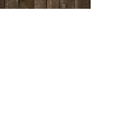
לקבלת הודעה לקראת סדנה באיזור שלכם ולשאלות
נוספות
דברו איתי בדוא"ל -
thebaldbaker.il@gmail.com
בווטסאפ -
לחצו כאן
או בטלפון -
055-5048508
אמיר
מדיניות פרטיות
צור קשר