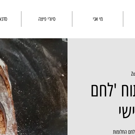
מי אני
סיורי פיצה
סדנא
Z
וח 'לחם
שי
לחם החלומות