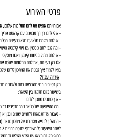
פרטי האירוע
אם הייתם אופים את לחם החלומות שלכם, אי
- אולי לחם רך רך מבפנים עם קראסט פריך 
- או לחם מקמח מלא עם מלא גרעינים מכל ה
- ומה לגבי לחם כוסמין עם זיתי קלמטה וטימ
- או לחם מתוק בניחוח קינמון ואגוז מוסקט
אלו רק רעיונות, את לחם החלומות שלכם את
בואו ללמוד איך לבנות את המתכון ללחם שלכ
איך זה יעבוד?
הקורס יהיה בנוי מהרצאה בזום ולאחריה תרג
בשיעור בזום תלמדו בין השאר: 
- איך כותבים מתכון ללחם 
- מה ההשפעה של כל אחד מהמרכיבים בבצק 
- נעבור על דוגמאות ללחמים שונים ונבין איך
- התהליך לבנייה מסודרת של מתכון מנצח (
לאחר השיעור כל משתתף יתנסה בבניית 2 מתכונים ללחם ויוכל לקבל פידבק על המתכון ועל האפייה דרך קבוצת הווטסאפ של הקורס שתהיה פעילה במשך שבועיים.
בסוף הקורס תצאו עם הידע והכלים להתחיל 