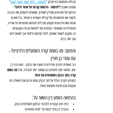
קהילת המחמצת בפייסבוק "
מחמצת....לחמי שאור ומאפי שאור
" 
מזמינה אתכם ל
"פרוסות - הרצאות קצרות של אנשי הלחם" 
- 
פרויקט של מפגשים אונליין לאופים, שמטרתו להעמיק את ההבנה 
ולשפר את המיומנויות של קהילת האופים בישראל. בכל מפגש 
אנחנו מארחים אנשי מקצוע מובילים לשיחות מעשירות על אפייה, 
מהתהליכים שמאחורי הקלעים ועד לשיטות עבודה מקצועיות.
זה המקום לשאול שאלות, לחדד תפיסות וללמוד איך לאפות לחם 
טוב יותר בבית.
והפעם: מה באמת קורה כשמעלים הידרציה? - 
עם עמרי בן חורין
רוב האופים יודעים שהידרציה משנה את הבצק - הוא נהיה רך 
יותר, אלסטי יותר ולעיתים גם מאתגר יותר לעבודה. אבל 
מה באמת 
קורה בתוך הבצק כשמוסיפים עוד מים?
במפגש הקרוב נצלול אל תוך הבצק עצמו ונבחן את השאלה הזו 
מנקודת מבט מדעית ומעשית כאחד. 
בהרצאה נשמע בין השאר על:
כיצד מים נקשרים לחלבוני הגלוטן ולעמילנים בבצק
ההבדל בין מים "קשורים" למים חופשיים