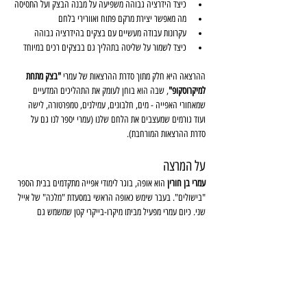
כיצד הידרציה גבוהה משפיעה על מבנה הבצק ועל התסיסה
מה מאפשר יצירת מרקם פתוח ואוורירי בלחם
עקרונות עבודה מעשיים עם בצקים בהידרציה גבוהה
כיצד לשמור על שליטה בתהליך גם בבצקים רכים במיוחד
ההרצאה היא חלק מתוך סדרת ההרצאות של עמרי 
"בצק מתחת 
למיקרוסקופ"
, שבה הוא בוחן לעומק את התהליכים המדעיים 
שמאחורי האפייה - מים, חלבונים, עמילנים, טמפרטורה, לישה 
ועוד גורמים שמעצבים את הלחם שלנו (עמרי יספר לנו גם על 
סדרת ההרצאות המורחבת).
על המרצה
עמרי בן חורין
 הוא אופה, בוגר לימודי אפייה מתקדמים בבית הספר 
"בישולים". בעבר שימש כאופה הראשי במסעדת "מלכה" של אייל 
שני. כיום עמרי מפעיל מביתו מיקרו-בייקרי קטן שמשמש גם 
כמעבדה לניסויים, חקירה והרפתקאות בעולם הבצק. ובמילים שלו 
- חנון של לחם.
ההשתתפות ללא עלות אך מחייבת הרשמה מראש
מספר המקומות מוגבל - מהרו להירשם!