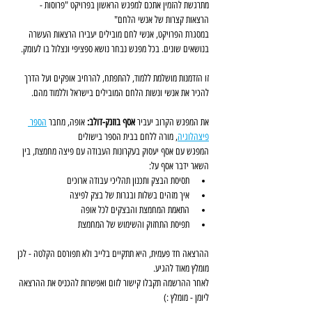
מתרגשת להזמין אתכם למפגש הראשון בפרויקט "פרוסות - 
הרצאות קצרות של אנשי הלחם"
במסגרת הפרויקט, אנשי לחם מובילים יעבירו הרצאות העשרה 
בנושאים שונים. בכל מפגש נבחר נושא ספציפי ונצלול בו לעומק.
זו הזדמנות מושלמת ללמוד, להתפתח, להרחיב אופקים ועל הדרך 
להכיר את אנשי ונשות הלחם המובילים בישראל וללמוד מהם.
את המפגש הקרוב יעביר 
אסף בוזנק-דולב: 
אופה, מחבר 
הספר 
פיצהלוגיה
, מורה ללחם בבית הספר בישולים
המפגש עם אסף יעסוק בעקרונות העבודה עם פיצה מחמצת, בין 
השאר ידבר אסף על:
תסיסת הבצק ותכנון תהליכי עבודה ארוכים
איך מזהים בשלות ובגרות של בצק לפיצה
⁠התאמת המחמצת והבצקים לכל אופה 
⁠תפיסת התחזוק והשימוש של המחמצת
ההרצאה חד פעמית, היא תתקיים בלייב ולא תפורסם הקלטה - לכן 
מומלץ מאוד להגיע.
לאחר ההרשמה תקבלו קישור לזום ואפשרות להכניס את ההרצאה 
ליומן - מומלץ :)